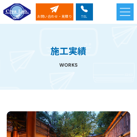
TEL
お問い合わせ・見積り
私たちについて
事業内容・取扱製品
施工実績
施工実績
会社案内
WORKS
ESG・SDGs
無料見積もり
お問い合わせ
072-275-5738