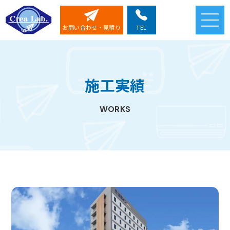
TEL
お問い合わせ・見積り
私たちについて
事業内容・取扱製品
施工実績
施工実績
会社案内
WORKS
ESG・SDGs
無料見積もり
お問い合わせ
072-275-5738